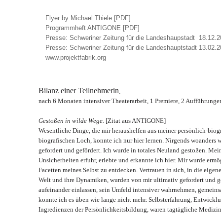
Flyer by Michael Thiele [PDF]
Programmheft ANTIGONE [PDF]
Presse: Schweriner Zeitung für die Landeshaupstadt 18.12.
Presse: Schweriner Zeitung für die Landeshauptstadt 13.02.
www.projektfabrik.org
Bilanz einer Teilnehmerin
,
nach 6 Monaten intensiver Theaterarbeit, 1 Premiere, 2 Aufführunge
Gestoßen in wilde Wege.
[Zitat aus ANTIGONE]
Wesentliche Dinge, die mir heraushelfen aus meiner persönlich-bio
biografischen Loch, konnte ich nur hier lernen. Nirgends woanders w
gefordert und gefördert. Ich wurde in totales Neuland gestoßen. Mei
Unsicherheiten erfuhr, erlebte und erkannte ich hier. Mir wurde ermo
Facetten meines Selbst zu entdecken. Vertrauen in sich, in die eigen
Welt und ihre Dynamiken, wurden von mir ultimativ gefordert und ge
aufeinander einlassen, sein Umfeld intensiver wahrnehmen, gemeins
konnte ich es üben wie lange nicht mehr. Selbsterfahrung, Entwickl
Ingredienzen der Persönlichkeitsbildung, waren tagtägliche Medizin