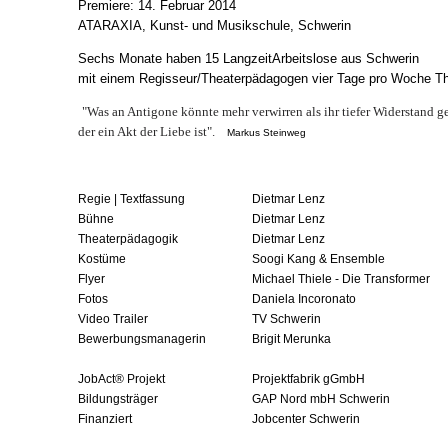
Premiere: 14. Februar 2014
ATARAXIA, Kunst- und Musikschule, Schwerin
Sechs Monate haben 15 LangzeitArbeitslose aus Schwerin
mit einem Regisseur/Theaterpädagogen vier Tage pro Woche Thea
"Was an Antigone könnte mehr verwirren als ihr tiefer Widerstand g
der ein Akt der Liebe ist".
Markus Steinweg
Regie | Textfassung
Dietmar Lenz
Bühne
Dietmar Lenz
Theaterpädagogik
Dietmar Lenz
Kostüme
Soogi Kang & Ensemble
Flyer
Michael Thiele - Die Transformer
Fotos
Daniela Incoronato
Video Trailer
TV Schwerin
Bewerbungsmanagerin
Brigit Merunka
JobAct® Projekt
Projektfabrik gGmbH
Bildungsträger
GAP Nord mbH Schwerin
Finanziert
Jobcenter Schwerin