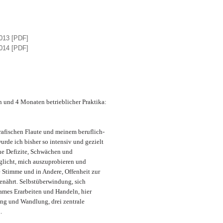
2013 [PDF]
2014 [PDF]
n und 4 Monaten betrieblicher Praktika:
grafischen Flaute und meinem beruflich-
urde ich bisher so intensiv und gezielt
ne Defizite, Schwächen und
̈glicht, mich auszuprobieren und
e Stimme und in Andere, Offenheit zur
nährt. Selbstüberwindung, sich
ames Erarbeiten und Handeln, hier
ung und Wandlung, drei zentrale
.