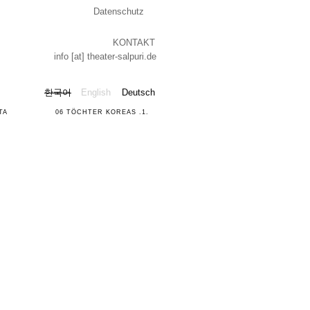
Datenschutz
KONTAKT
info
[at]
theater-salpuri.de
한국어
English
Deutsch
TA
06 TÖCHTER KOREAS .1.
07
03
TÖCHTER
PROMETHEU
KOREAS
.2.