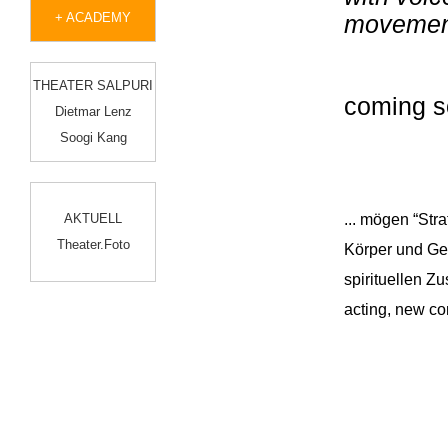
+ ACADEMY
movemen
THEATER SALPURI
coming 
Dietmar Lenz
Soogi Kang
AKTUELL
... mögen “Str
Theater.Foto
Körper und Gei
spirituellen Z
acting, new co