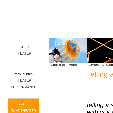
SOCIAL
THEATER
EATER
.QUEST.
LACHEN DES WINDES
BAMBUS _ MIKADO
Telling 
trans_cultural
THEATER
PERFORMANCE
telling a 
GRAFIC
with voic
TANZ THEATER