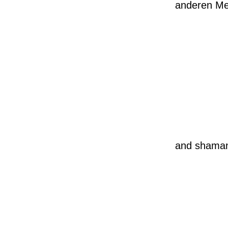
anderen M
2
and shama
2
2
2