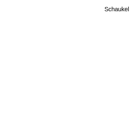
1
Schaukel
1
19
19