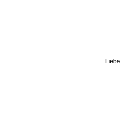
2
2
2
1
1
1
1
Liebe
1
1
1
1
1
1
1
1