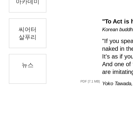
아카데미
"To Act i
씨어터
Korean buddhi
살푸리
"If you spea
naked in the
It's as if y
And one of t
뉴스
are imitatin
PDF [7.1 MB]
Yoko Tawada, 
2
2