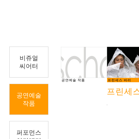
비쥬얼
씨어터
공연예술 작품
프린세스 바리
프린세스
공연예술
작품
퍼포먼스