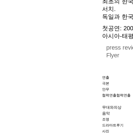
최초의 한국
서치.
독일과 한국
첫공연: 2005
아시아-태평
press rev
Flyer
연출
극본
안무
협력연출협력연출
무대와
의상
음악
조명
드라마트루기
사진